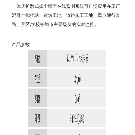
一体式扩散式扬尘噪声在线监测系统可广泛应用在工厂
混凝土搅拌站、建筑工地、道路施工工地、重点通行道
路、景区,学校等城市主要场所的实时监控。
产品参数