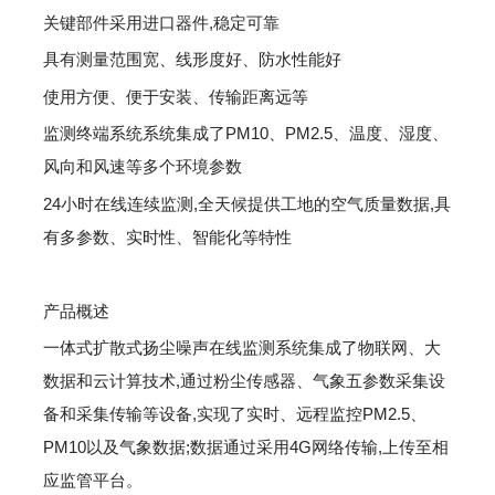
关键部件采用进口器件,稳定可靠
具有测量范围宽、线形度好、防水性能好
使用方便、便于安装、传输距离远等
监测终端系统系统集成了PM10、PM2.5、温度、湿度、
风向和风速等多个环境参数
24小时在线连续监测,全天候提供工地的空气质量数据,具
有多参数、实时性、智能化等特性
产品概述
一体式扩散式扬尘噪声在线监测系统集成了物联网、大
数据和云计算技术,通过粉尘传感器、气象五参数采集设
备和采集传输等设备,实现了实时、远程监控PM2.5、
PM10以及气象数据;数据通过采用4G网络传输,上传至相
应监管平台。